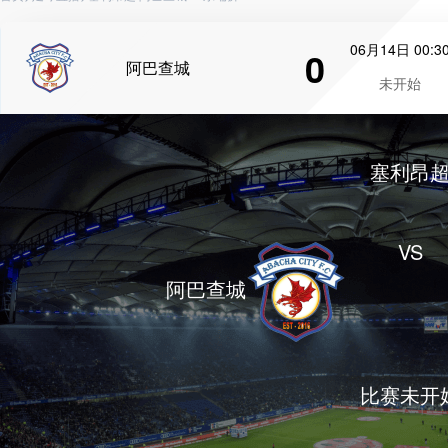
06月14日 00:3
0
阿巴查城
未开始
塞利昂
VS
阿巴查城
比赛未开