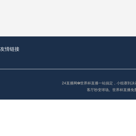
从穹顶之下到巅峰之上：
走过了全球数百座体育
从伦敦的温布利到北京
基于动态穹顶系统的赛前激活期自适应调控方案——以温哥华BC Place为案例
友情链接
“单场决胜制：世
单场决胜制：世预赛附
24直播网⚽️世界杯直播一站搞定，小组赛
三十年的老观察者，我
客厅秒变球场。世界杯直播免
多令人扼腕叹息的遗憾
“单场决胜制：世预赛附加赛的公平性反思”
2026美加墨世