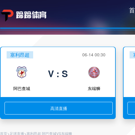
首
塞利昂超
06-14 00:30
V : S
阿巴查城
东端狮
高清直播
>
>
首页
足球直播
塞利昂超 阿巴查城VS东端狮