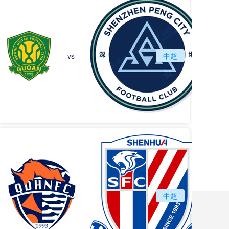
北京国安
vs
中超
深圳
vs
青岛海牛
中超
上海