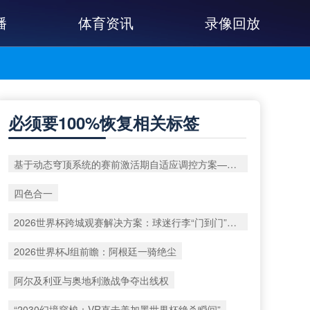
播
体育资讯
录像回放
必须要100%恢复相关标签
基于动态穹顶系统的赛前激活期自适应调控方案——以温哥华BC Place为案例
四色合一
2026世界杯跨城观赛解决方案：球迷行李“门到门”极速转运
2026世界杯J组前瞻：阿根廷一骑绝尘
阿尔及利亚与奥地利激战争夺出线权
“2030幻境穿梭：VR直击美加墨世界杯绝杀瞬间”