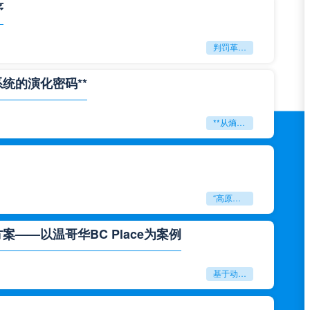
序
判罚革命：VAR如何改写世界杯的规则与秩序
系统的演化密码**
**从熵增到自组织：2026世界杯小组赛战术系统的演化密码**
“高原伏击：2026世预赛非洲主场绞杀战”
——以温哥华BC Place为案例
基于动态穹顶系统的赛前激活期自适应调控方案——以温哥华BC Place为案例