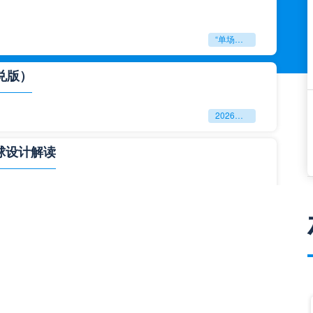
“单场决胜制：世预赛附加赛的公平性反思”
兑版）
2026美加墨世界杯失物寻回全攻略（16城通兑版）
球设计解读
四色合一
一击定乾坤：2026世界杯决赛用球设计解读
与生态裂变”**
**“2026‘脑机赛场’：北美世界杯的神经架构与生态裂变”**
门到门”极速转运，单场票专属动线全拆解