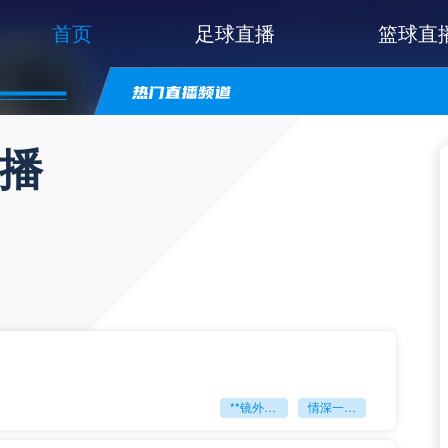
首页
足球直播
篮球直
直播
**镜外留影
情深一瞬**