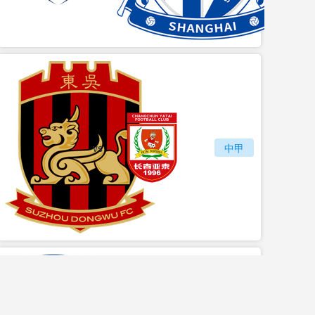
vs
苏州东吴
长春亚泰
中甲
vs
石家庄功夫
陕西联合月亮泊队
中甲