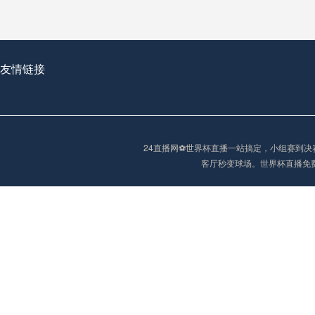
2026世界杯首球：开启新纪元的瞬间，重塑足球荣耀
友情链接
“2026世界杯抽签：死亡之组已成伪命题？”
24直播网⚽️世界杯直播一站搞定，小组赛
客厅秒变球场。世界杯直播免