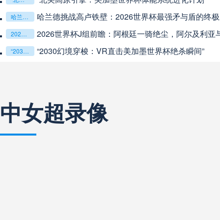
中超
19:35
未开赛
哈兰德挑战高卢铁壁：2026世界杯最强矛与盾的终
哈兰德挑战高卢铁壁：2026世界杯最强矛与盾的终极对话
2026世界杯J组前瞻：阿根廷一骑绝尘，阿尔及利亚与奥地
2026世界杯J组前瞻：阿根廷一骑绝尘，阿尔及利亚与奥地利激战争夺出线权
中超
20:00
未开赛
“2030幻境穿梭：VR直击美加墨世界杯绝杀瞬间”
“2030幻境穿梭：VR直击美加墨世界杯绝杀瞬间”
巴西甲
22:00
未开赛
中女超录像
巴西甲
03:00
未开赛
巴西甲
03:00
未开赛
阿甲
04:00
未开赛
阿甲
04:00
未开赛